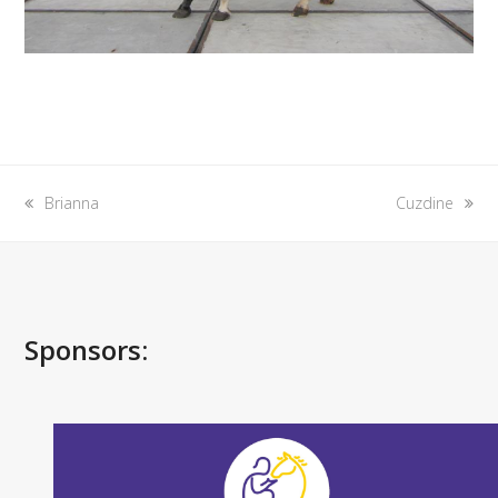
previous
next
Brianna
Cuzdine
post:
post:
Sponsors: